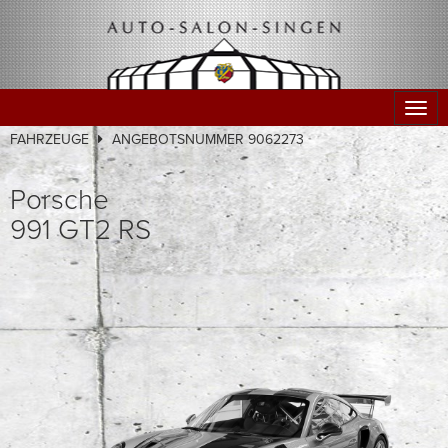
Togg
navig
FAHRZEUGE
ANGEBOTSNUMMER 9062273
Porsche
991 GT2 RS