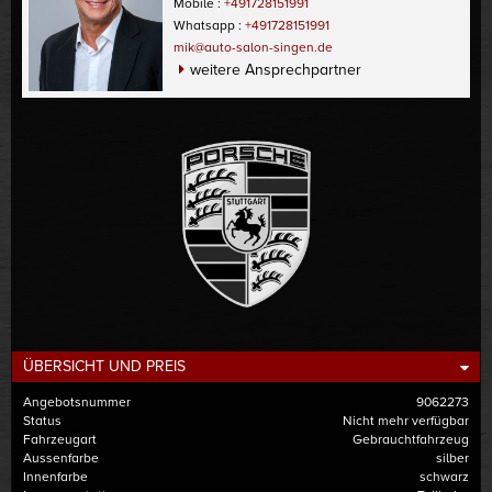
Mobile :
+491728151991
Whatsapp :
+491728151991
mik@auto-salon-singen.de
weitere Ansprechpartner
ÜBERSICHT UND PREIS
Angebotsnummer
9062273
Status
Nicht mehr verfügbar
Fahrzeugart
Gebrauchtfahrzeug
Aussenfarbe
silber
Innenfarbe
schwarz